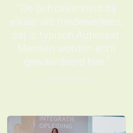
“De betrokkenheid bij
elkaar als medewerkers,
dat is typisch Autimaat.
Mensen worden echt
gewaardeerd hier.”
Agnes, Personeelszaken