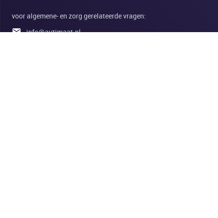
voor algemene- en zorg gerelateerde vragen:
info@autimaat.nl
0314-675151
Koopmanslaan 25
7005 BK Doetinchem
Nederland
www.autimaat.nl
Privacybeleid