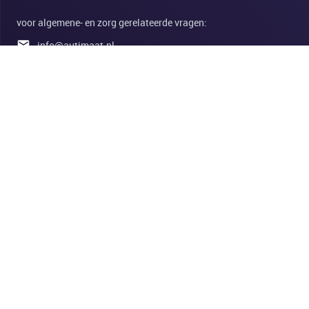
voor algemene- en zorg gerelateerde vragen:
info@autimaat.nl
0314-675151
Koopmanslaan 25
7005 BK Doetinchem
Nederland
www.autimaat.nl
Privacybeleid