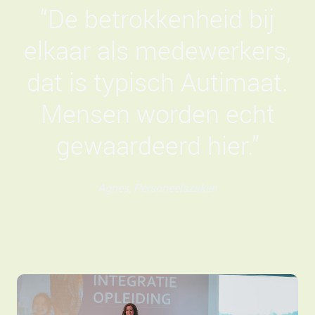
“De betrokkenheid bij
elkaar als medewerkers,
dat is typisch Autimaat.
Mensen worden echt
gewaardeerd hier.”
Agnes, Personeelszaken